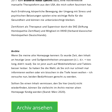
2017 kam
Bilateral Nasal Specific
dazu, eine hocheffektive
manuelle Therapieform aus den USA, die mich sofort fasziniert hat.
Auch Ernährung, körperliche Bewegung, der Umgang mit Stress und
psychischen Belastungen spielen eine wichtige Rolle für die
Gesundheit und können nie unberücksichtigt bleiben.
Zertifiziert als Therapeut und Supervisor durch die SHZ (Stiftung
Homöopathie Zertifikat) und Mitglied im VKHD (Verband klassischer
Homöopathen Deutschlands).
Archiv
Wenn Sie meine alte Homepage kennen: Es wurde Zeit, den Inhalt
an heutige Lese- und Surfgewohnheiten anzupassen (t.l.; d.r. = too
long, didn’t read). Sie ist jetzt auch auf Mobiltelefonen und Tablets
besser lesbar. So haben Sie die Wahl, ob Sie sich nur schnell mal
informieren wollen oder ein bisschen in die Tiefe lesen wollen – ich
versuche nun, beiden Bedürfnissen gerecht zu werden.
Sollten Sie einen Inhalt vermissen, den Sie hier (noch) nicht
wiederfinden, können Sie vielleicht im Archiv meiner alten
Homepage fündig werden (Stand: März 2020).
Archiv ansehen