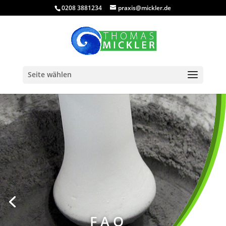
0208 3881234‬
praxis@mickler.de
Seite wählen
FAQ