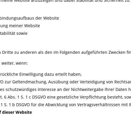
 meine Website anzuzeigen und dabei Stabilität und Sicherheit zu
rbindungsaufbaus der Website
zung meiner Website
abilität sowie
 Dritte zu anderen als den im Folgenden aufgeführten Zwecken find
 weiter, wenn:
rückliche Einwilligung dazu erteilt haben,
SGVO zur Geltendmachung, Ausübung oder Verteidigung von Rechtsan
es schutzwürdiges Interesse an der Nichtweitergabe Ihrer Daten 
t. 6 Abs. 1 S. 1 c DSGVO eine gesetzliche Verpflichtung besteht, so
. 1 S. 1 b DSGVO für die Abwicklung von Vertragsverhältnissen mit I
 dieser Website