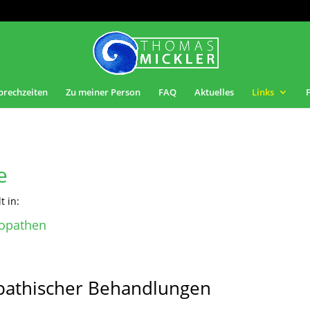
prechzeiten
Zu meiner Person
FAQ
Aktuelles
Links
e
t in:
opathen
pathischer Behandlungen