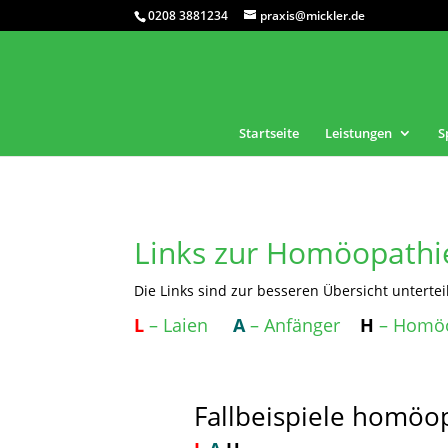
0208 3881234‬
praxis@mickler.de
Startseite
Leistungen
S
Links zur Homöopathi
Die Links sind zur besseren Übersicht unterteil
L
– Laien
A
– Anfänger
H
– Homö
Fallbeispiele homöo